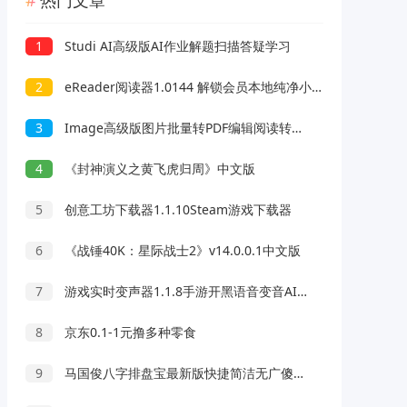
热门文章
1
Studi AI高级版AI作业解题扫描答疑学习
2
eReader阅读器1.0144 解锁会员本地纯净小说阅读器
3
Image高级版图片批量转PDF编辑阅读转换工具
4
《封神演义之黄飞虎归周》中文版
5
创意工坊下载器1.1.10Steam游戏下载器
6
《战锤40K：星际战士2》v14.0.0.1中文版
7
游戏实时变声器1.1.8手游开黑语音变音AI配高级版
8
京东0.1-1元撸多种零食
9
马国俊八字排盘宝最新版快捷简洁无广傻瓜操作