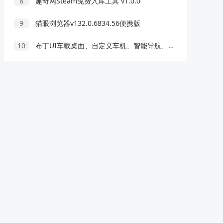
8
趣奇网Steam免费入库工具 v1.0.0
9
猫眼浏览器v132.0.6834.56便携版
10
布丁UI车载桌面、自定义车机、智能导航、解锁版