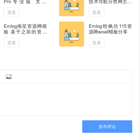
Pro专业版 支持
技术导航分类网主题
Emlog多个版本
模板
查看
查看
Emlog南笙资源网模
Emlog晗枫仿115资
板 基于之前的资源
源网woaif模板分享
吧模板修复版
查看
查看

发布评论