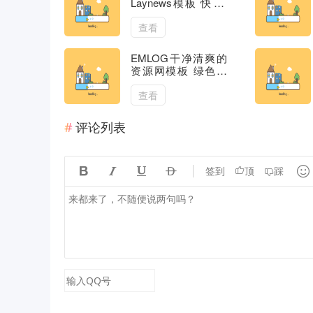
Laynews模板 快速/
新颖/简洁
查看
EMLOG干净清爽的
资源网模板 绿色仿
小刀老款模板
查看
评论列表





签到
顶
踩