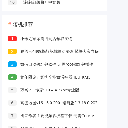
10
《莉莉幻想曲》中文版
随机推荐
1
小米之家每周四到店领取实物
2
易语言4399枪战英雄辅助源码 模块大家自备
3
微信自动领红包软件 无需root领红包插件
4
龙年限定计算机全能激活神器HEU_KMS
5
万兴PDF专家v10.4.4.2766专业版
6
高德地图v16.16.0.2001精简版/13.18.0.2039正式版
7
抖音作者主要视频多线程下载 无需Cookies 官方接口